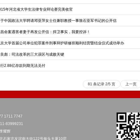
2015年河北省大学生法律专业辩论赛完美收官
关于中国政法大学聘请邓亚萍女士任兼职教授一事致石亚军书记的公开信
南昌命案遇害者妻子再发公开信：捍卫事实，我要控诉！
北京大学首届公司单位犯罪案件刑事辩护研修班顺利结营暨结业仪式成功举办
吕良彪：司法改革的三大误区与成败关键
行2.88亿存款到期无法兑付
81 条记录 2/5 页
上一页
7 1711 7747
1-83999231
李耀辉
北石家庄友谊南大街122号振头大厦10层