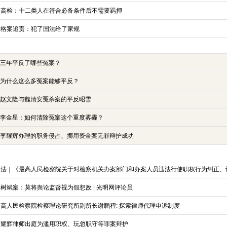
最高检：十二类人在符合必备条件后不需要羁押
呼格案追责：犯了国法给了家规
三年平反了哪些冤案？
为什么这么多冤案能够平反？
赵文隆与魏清安冤杀案的平反昭雪
李金星：如何清除冤案这个重度雾霾？
李耀辉办理的职务侵占、挪用资金案无罪辩护成功
树斌案：莫将舆论监督视为假想敌 | 光明网评论员
最高人民检察院检察理论研究所副所长谢鹏程: 探索律师代理申诉制度
李耀辉律师出庭为滥用职权、玩忽职守等罪案辩护