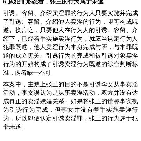
6.
从犯罪形态看，张三的行为属于未遂
引诱、容留、介绍卖淫罪的行为人只要实施并完成
了引诱、容留、介绍他人卖淫的行为，即可构成既
遂。换言之，只要他人在行为人的引诱、容留、介
绍下，已经着手实施卖淫行为，就应当认定行为人
犯罪既遂，他人卖淫行为本身完成与否，与本罪既
遂的成立无关。引诱行为的完成和被引诱对象卖淫
行为的开始构成了引诱卖淫行为既遂的综合判断标
准，两者缺一不可。
本案中，主观上张三的目的不是引诱李女从事卖淫
活动，李女误认为是从事卖淫活动，双方并没有达
成真正的卖淫嫖娼关系。如果将张三的谎称事实视
为引诱行为完成，但李女并没有着手实施卖淫行
为，所以即便认定引诱卖淫罪，张三的行为属于犯
罪未遂。