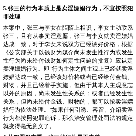
5.
张三的行为本质上是卖淫嫖娼行为，不宜按照犯
罪处理
本案中，张三与李女在陌陌上相识，李女主动联系
张三，且有从事卖淫意愿，张三与李女就卖淫嫖娼
达成一致，对于李女来说双方已经谈好价格，根据
《公安部关于以钱财为媒介尚未发生性行为或发生
性行为尚未给付钱财如何定性问题的批复》应认定
卖淫嫖娼行为。即“行为主体之间主观上已经就卖淫
嫖娼达成一致，已经谈好价格或者已经给付金钱、
财物，并且已经着手实施，但由于其本人主观意志
以外的原因，尚未发生性关系的；或者已经发生性
关系，但尚未给付金钱、财物的，都可以按卖淫嫖
娼行为依法处理。”如果任何引诱、容留、介绍卖淫
行为都按照犯罪追诉，那么治安管理处罚法的规定
就变得毫无意义了。