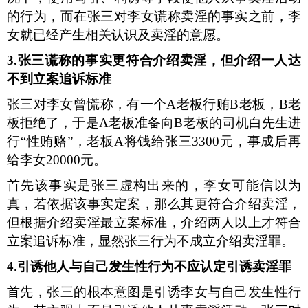
的行为，而在张三对李女谎称卖淫的事实之前，李
女就已经产生相关认识及卖淫的意愿。
3.
张三谎称的事实更符合介绍卖淫，但介绍一人达
不到立案追诉标准
张三对李女曾慌称，有一个
A
老板行贿
B
老板，
B
老
板拒绝了，于是
A
老板准备向
B
老板的司机白先生进
行“性贿赂”，老板
A
将钱给张三
3300
元，事成后再
给李女
20000
元。
首先该事实是张三虚构出来的，李女可能信以为
真，若依据该事实定案，那么其更符合介绍卖淫，
但根据介绍卖淫最立案标准，介绍两人以上才符合
立案追诉标准，显然张三行为不成立介绍卖淫罪。
4.
引诱他人与自己发生性行为不应认定引诱卖淫罪
首先，张三的根本意图是引诱李女与自己发生性行