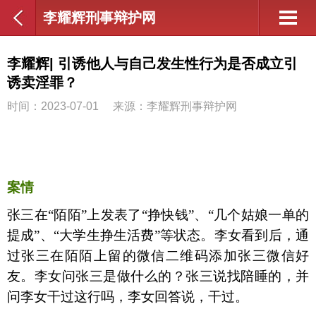
李耀辉刑事辩护网
李耀辉| 引诱他人与自己发生性行为是否成立引
诱卖淫罪？
时间：2023-07-01
来源：李耀辉刑事辩护网
案情
张三在
“
陌陌
”
上发表了
“
挣快钱
”
、
“
几个姑娘一单的
提成
”
、
“
大学生挣生活费
”
等状态。李女看到后，通
过张三在陌陌上留的微信二维码添加张三微信好
友。李女问张三是做什么的？张三说找陪睡的，并
问李女干过这行吗，李女回答说，干过。