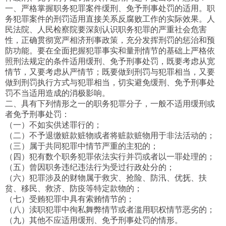
一、严格掌握职务犯罪案件缓刑、免予刑事处罚的适用。职
务犯罪案件的刑罚适用直接关系反腐败工作的实际效果。人
民法院、人民检察院要深刻认识职务犯罪的严重社会危害
性，正确贯彻宽严相济刑事政策，充分发挥刑罚的惩治和预
防功能。要在全面把握犯罪事实和量刑情节的基础上严格依
照刑法规定的条件适用缓刑、免予刑事处罚，既要考虑从宽
情节，又要考虑从严情节；既要做到刑罚与犯罪相当，又要
做到刑罚执行方式与犯罪相当，切实避免缓刑、免予刑事处
罚不当适用造成的消极影响。
二、具有下列情形之一的职务犯罪分子，一般不适用缓刑或
者免予刑事处罚：
（一）不如实供述罪行的；
（二）不予退缴赃款赃物或者将赃款赃物用于非法活动的；
（三）属于共同犯罪中情节严重的主犯的；
（四）犯有数个职务犯罪依法实行并罚或者以一罪处理的；
（五）曾因职务违纪违法行为受过行政处分的；
（六）犯罪涉及的财物属于救灾、抢险、防汛、优抚、扶
贫、移民、救济、防疫等特定款物的；
（七）受贿犯罪中具有索贿情节的；
（八）渎职犯罪中徇私舞弊情节或者滥用职权情节恶劣的；
（九）其他不应适用缓刑、免予刑事处罚的情形。