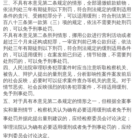
三、不具有本意见第二条规定的情形，全部退缴赃款赃物，
依法判处三年有期徒刑以下刑罚，符合刑法规定的缓刑适用
条件的贪污、受贿犯罪分子，可以适用缓刑；符合刑法第三
百八十三条第一款第（三）项的规定，依法不需要判处刑罚
的，可以免予刑事处罚。
不具有本意见第二条所列情形，挪用公款进行营利活动或者
超过三个月未还构成犯罪，一审宣判前已将公款归还，依法
判处三年有期徒刑以下刑罚，符合刑法规定的缓刑适用条件
的，可以适用缓刑；在案发前已归还，情节轻微，不需要判
处刑罚的，可以免予刑事处罚。
四、人民法院审理职务犯罪案件时应当注意听取检察机关、
被告人、辩护人提出的量刑意见，分析影响性案件案发前后
的社会反映，必要时可以征求案件查办等机关的意见。对于
情节恶劣、社会反映强烈的职务犯罪案件，不得适用缓刑、
免予刑事处罚。
五、对于具有本意见第二条规定的情形之一，但根据全案事
实和量刑情节，检察机关认为确有必要适用缓刑或者免予刑
事处罚并据此提出量刑建议的，应经检察委员会讨论决定；
审理法院认为确有必要适用缓刑或者免予刑事处罚的，应经
审判委员会讨论决定。