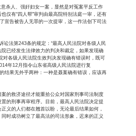
故意杀人、强奸妇女一案，显然是对冤案平反工作
也仅有“四人帮”审判由最高院特别法庭一审，还有
为了宣告被告人无罪的一次提审，这一作法创下司法
诉讼法第
243
条的规定：“最高人民法院对各级人民
法院已经发生法律效力的判决和裁定，如果发现确
院对各级人民法院生效判决发现确有错误时，既可
014
年
12
月指令山东省高级人民法院进行复
查的结果无外乎两种：一种是聂案确有错误，应该再
案的救济途径才能重拾公众对国家刑事司法制度
设置的刑事再审程序。目前，最高人民法院决定提
会正义的人们都在翘首以盼，无论最后结果如何，
，同时成功树立了最高法的司法形象，迟来的正义