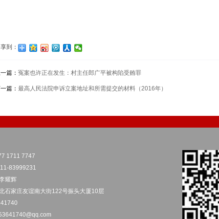
分享到：
上一篇：
冤案也许正在发生：村主任郎广平被构陷受贿罪
下一篇：
最高人民法院申诉立案地址和所需提交的材料（2016年）
7 1711 7747
1-83999231
李耀辉
北石家庄友谊南大街122号振头大厦10层
41740
53641740@qq.com