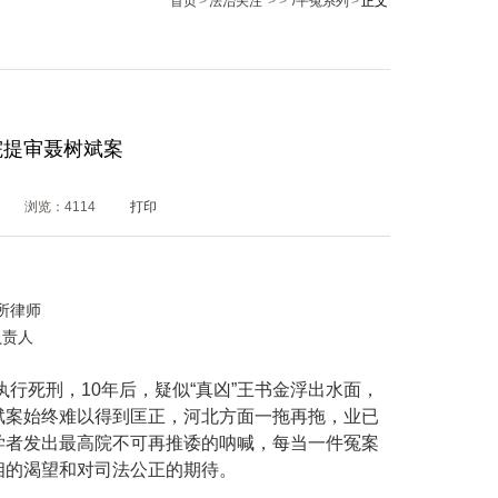
首页
>
法治关注
> >
/平冤系列
>
正文
院提审聂树斌案
浏览：
4114
打印
所律师
负责人
执行死刑，
10
年后，疑似“真凶”王书金浮出水面，
斌案始终难以得到匡正，河北方面一拖再拖，业已
学者发出最高院不可再推诿的呐喊，每当一件冤案
相的渴望和对司法公正的期待。