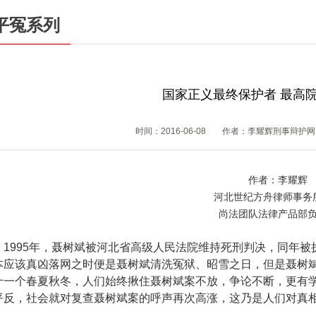
平冤系列
国家正义最终保护者 最高
时间：2016-06-08
作者：李耀辉刑事辩护网
作者：李耀辉
河北世纪方舟律师事务
尚法团队法律产品部
1995年，聂树斌被河北省高级人民法院维持死刑判决，同年被
本应该真凶落网之时便是聂树斌清洗冤狱、昭雪之日，但是聂树
十一个春夏秋冬，人们始终揪住聂树斌案不放，争论不断，更有
平反，社会就对复查聂树斌案的呼声再次高涨，这乃是人们对真