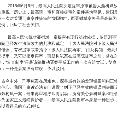
2016年
6
月
6
日，最高人民法院决定提审原审被告人聂树斌
的重视。历史上，最高院一审和直接提审的案件甚为罕见，建国后
第一次对普通刑事案件提审的“刘涌案”，而聂树斌案将是最高院
先例，回应了社会关切。
最高人民法院对聂树斌一案提审有现行法律依据，依照刑事
法院已经发生法律效力的判决和裁定，上级人民法院对下级人民
有错误，有权提审或者指令下级人民法院再审。”由此得知，最高
以提审，又可以指定再审，而聂树斌案在最高院提审之前，曾在
2
查，“复查制度”是最该院推动冤案平反工作的一次有益尝试，复
审；一种是聂案没有错误，予以驳回。
古今中外，刑事冤案在所难免，探寻最有效的发现错案和纠正错
的信心。我国刑事诉讼法专门设置了纠正已经生效的错误判决而
审聂树斌一案，刑事再审程序即将启动，所有关心聂树斌案和社
作为国家正义最终保护者——最高人民法院提审本身是一种进步
将以看得见的方式伸张。