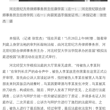
河北世纪方舟律师事务所主任康学富（左一）、河北世纪联合律
师事务所主任佟学民（右一）向获奖选手颁发证书。 本报记者 张世
杰 摄
本报讯 （记者 张世杰）“现在开庭！”5月28日上午8时整，随着审
判庭上身穿法袍的审判长敲响法槌，由河北世纪方舟律师事务所、河
北世纪联合律师事务所主办，河北经贸大学法学院承办的首届“模拟法
庭进校园”比赛活动在这里正式举行。
河北经贸大学模拟法庭的大厅里座无虚席。“传被告人李某到
庭！”在审判长庄严的命令声中，被告人李某故意伤害案在这里正式公
开审理。首先由公诉人宣读起诉书，指控被告人李某在被害人马某与
朋友来到其饭店内就餐时，马某因要啤酒与李某发生冲突，马某被其
持刀砍伤，构成轻伤。随后，辩护人发表了辩护意见，之后进行法庭
调查，公诉方与辩护方就一些关键证据进行了质证，并请多名证人到
庭作证。二次开庭后，公诉方与辩护方进行了激烈的法庭辩论。之
后，被告人进行了最后陈述。经过审理，最后法庭依法宣判：李某犯