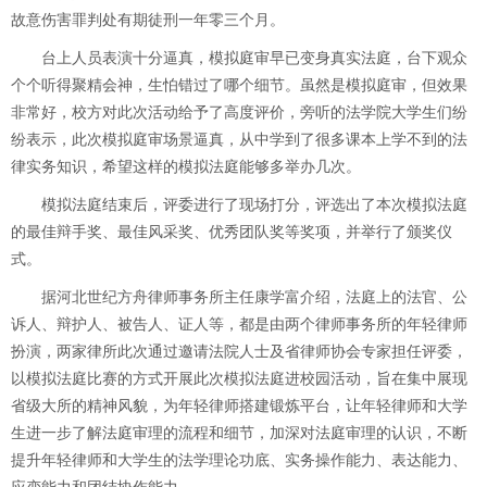
故意伤害罪判处有期徒刑一年零三个月。
台上人员表演十分逼真，模拟庭审早已变身真实法庭，台下观众
个个听得聚精会神，生怕错过了哪个细节。虽然是模拟庭审，但效果
非常好，校方对此次活动给予了高度评价，旁听的法学院大学生们纷
纷表示，此次模拟庭审场景逼真，从中学到了很多课本上学不到的法
律实务知识，希望这样的模拟法庭能够多举办几次。
模拟法庭结束后，评委进行了现场打分，评选出了本次模拟法庭
的最佳辩手奖、最佳风采奖、优秀团队奖等奖项，并举行了颁奖仪
式。
据河北世纪方舟律师事务所主任康学富介绍，法庭上的法官、公
诉人、辩护人、被告人、证人等，都是由两个律师事务所的年轻律师
扮演，两家律所此次通过邀请法院人士及省律师协会专家担任评委，
以模拟法庭比赛的方式开展此次模拟法庭进校园活动，旨在集中展现
省级大所的精神风貌，为年轻律师搭建锻炼平台，让年轻律师和大学
生进一步了解法庭审理的流程和细节，加深对法庭审理的认识，不断
提升年轻律师和大学生的法学理论功底、实务操作能力、表达能力、