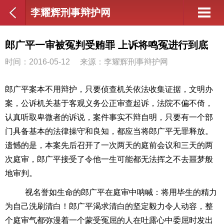
李耀辉刑事辩护网
郎广平一审被冤判受贿罪 上诉将鸣冤进行到底
时间：2016-05-12
来源：李耀辉刑事辩护网
郎广平案本不用辩护，只要侦查机关依法收集证据，文明办
案，公诉机关基于客观义务公正审查起诉，法院不偏不倚，
认真听取卑微者的诉说，案件事实不辩自明，只要有一个部
门具备基本的法律操守和良知，都应当将郎广平无罪释放。
遗憾的是，本案先后召开了一次两天的庭前会议和三天的两
次庭审，郎广平接受了令他一生可能都无法挥之不去噩梦般
地审判。
视名誉如生命的郎广平在庭审中呐喊：将用毕生的精力
为自己洗刷清白！郎广平渴求清白的坚定毅力令人动容，整
个庭审气都弥漫着一个蒙受冤屈的人在吐露心中委屈时发出