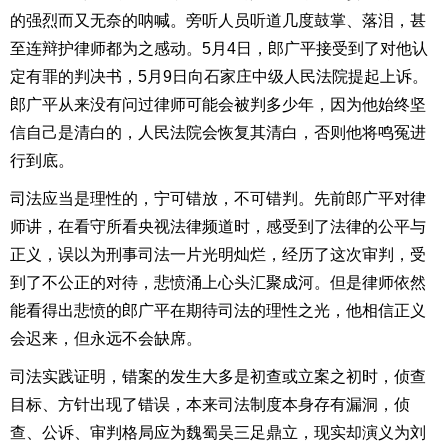
的强烈而又无奈的呐喊。旁听人员听道几度鼓掌、落泪，甚
至连辩护律师都为之感动。
5
月
4
日，郎广平接受到了对他认
定有罪的判决书，
5
月
9
日向石家庄中级人民法院提起上诉。
郎广平从来没有问过律师可能会被判多少年，因为他始终坚
信自己是清白的，人民法院会恢复其清白，否则他将鸣冤进
行到底。
司法应当是理性的，宁可错放，不可错判。先前郎广平对律
师讲，在看守所看央视法律频道时，感受到了法律的公平与
正义，误以为刑事司法一片光明灿烂，经历了这次审判，受
到了不公正的对待，悲愤涌上心头汇聚成河。但是律师依然
能看得出悲愤的郎广平在期待司法的理性之光，他相信正义
会迟来，但永远不会缺席。
司法实践证明，错案的发生大多是初查或立案之初时，侦查
目标、方针出现了错误，本来司法制度本身存有漏洞，侦
查、公诉、审判格局应为魏蜀吴三足鼎立，现实却演义为刘