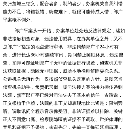
关张藁城三结义，配合者多，制约者少，办案机关自我纠错
能力不足，将错就错，骑虎难下，就很可能铸成大错，郎广
平案概不例外。
郎广平案从一开始，办案单位处处违反法律规定，诸如
非法接触初查对象，违法使用戒具，在办案单位之外，又不
是郎广平指定的地点进行审讯，非法拘禁郎广平
24
小时有
余，进行长达
36
小时连续审讯，期间禁止睡眠休息，违法搜
查，扣押可能证明郎广平无罪的证据进行隐匿，侦查机关非
法获取证据，隐匿无罪证据，威胁本地律师解除委托关系。
公诉机关无所作为，仅按照侦查机关既定的方针、意图充当
侦查机关助手，负责把形似一场司法接力赛的接力棒传递到
法院，然而郎广平已经对司法失去了基本的信任，古话说，
正义根植于信赖，法院的非正义却表现地比比皆是：限制旁
听、调取讯问全程录音录像受阻、非法证据难以排除、关键
证人不同意出庭、检察院隐匿的证据不予调取、辩护律师的
意见和证据不予采纳，未审先定，先前一直拖延延期审理，