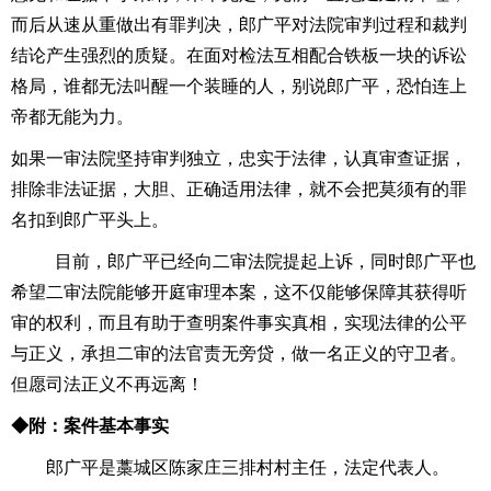
而后从速从重做出有罪判决，郎广平对法院审判过程和裁判
结论产生强烈的质疑。在面对检法互相配合铁板一块的诉讼
格局，谁都无法叫醒一个装睡的人，别说郎广平，恐怕连上
帝都无能为力。
如果一审法院坚持审判独立，忠实于法律，认真审查证据，
排除非法证据，大胆、正确适用法律，就不会把莫须有的罪
名扣到郎广平头上。
目前，郎广平已经向二审法院提起上诉，同时郎广平也
希望二审法院能够开庭审理本案，这不仅能够保障其获得听
审的权利，而且有助于查明案件事实真相，实现法律的公平
与正义，承担二审的法官责无旁贷，做一名正义的守卫者。
但愿司法正义不再远离！
◆附：案件基本事实
郎广平是藁城区陈家庄三排村村主任，法定代表人。