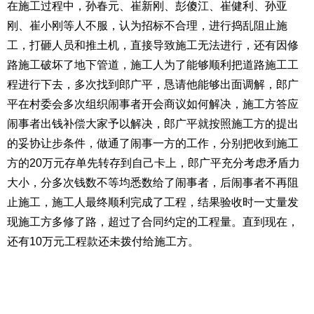
在施工过程中，孙春元、崔新刚、彭傻江、崔健利、孙亚
刚、崔小刚等人不服，认为招标不合理，进行捣乱阻止施
工，打砸人员和推土机，直接导致施工无法进行，还有因修
路施工破坏了地下管道，施工人为了能够顺利把道路施工工
程进行下去，多次找到郎广平，恳请他能够出面调解，郎广
平在村委会多次组织闹事者开会商议如何解决，施工方答应
闹事者出钱补偿大家予以解决，郎广平就按照施工方的提出
的妥协让步条件，做通了闹事一方的工作，分别把收到施工
方的
20
万元存单先转存到自己卡上，郎广平充分考虑矛盾力
大小，分多次钱数不等均悉数给了闹事者，后闹事者不再阻
止施工，施工人最终顺利完成了工程，结果验收时一丈量发
现施工方多修了路，超过了合同约定的工程量。直到现在，
还有
10
万元工程款还未拨付给施工方。