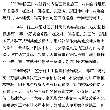
2013年陈三排村进行村内路面硬化施工，村内自行组织
了招投标，崔文林、孙春恒、彭建涛、彭国伟中标，村委会
与河北恒林建筑工程有限公司签订道路施工合同进行施工。
2014年，陈三村通过召开村民代表会确定自行组织招投
标进行“一事一议”资金修路，崔文林、孙春恒、彭国伟、彭建
涛四人私下找到其他投标人，用钱补偿作为其他投标人退出
的条件，最终以上四人中标。此次修路只是约定修村内两条
路，没有约定具体工程量，因每家每户难以协调，施工进行
不下去，施工方就开始修第三条路，导致部分村民闹事。
2014年修路，鉴于施工工程量和金额较大，郎广平与村
支书彭志民商量决定找一家招标公司，村委会向村民广播征
求投标，因有几个投标人没有找到资质，经与招标公司协商
宽限了三天，最终符合条件的仅有崔文林、孙春恒、彭国
伟、彭建涛参与了竞标，毫无悬念地崔文林借用资质的河北
泰岳建筑工程有限公司中标，随后四人便开始合伙施工。但